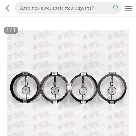
1
/
1