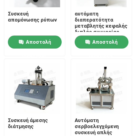
Συσκευή
αυτόματη
Γύρος εργοστασίων
απομόνωσης ρύπων
διαπερατότητα
μεταβλητής κεφαλής
διπλής συμμορίας
Ποιοτικός έλεγχος
Αποστολή
Αποστολή
ερώτησης
ερώτησης
επαφή
Ζητήστε ένα απόσπασμα
Καθολική μηχανή δοκιμής
Μηχανή εδαφολογικής δοκιμής
Συσκευή άμεσης
Αυτόματη
διάτμησης
σερβοελεγχόμενη
συσκευή απλής
Συγκεκριμένη μηχανή δοκιμής