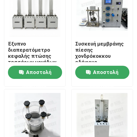
Έξυπνο
Συσκευή μεμβράνης
διαπερατόμετρο
πίεσης
κεφαλής πτώσης
χονδρόκοκκου
τεσσάρων μονάδων
εδάφους
Αποστολή
Αποστολή
ερώτησης
ερώτησης
Αρχική Σελίδα
Προϊόντα
Σχετικά με εμάς