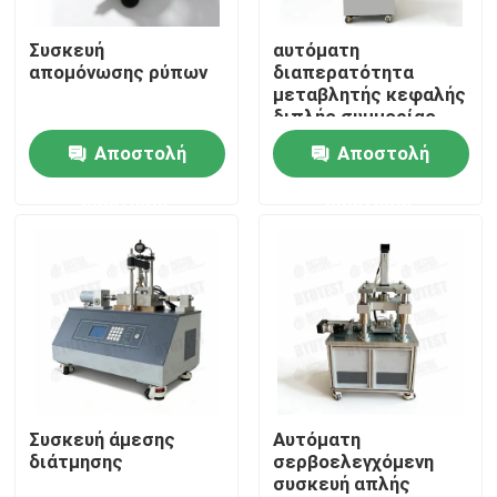
Συσκευή
αυτόματη
Γύρος εργοστασίων
απομόνωσης ρύπων
διαπερατότητα
μεταβλητής κεφαλής
διπλής συμμορίας
Ποιοτικός έλεγχος
Αποστολή
Αποστολή
ερώτησης
ερώτησης
επαφή
Ζητήστε ένα απόσπασμα
Καθολική μηχανή δοκιμής
Μηχανή εδαφολογικής δοκιμής
Συσκευή άμεσης
Αυτόματη
διάτμησης
σερβοελεγχόμενη
συσκευή απλής
Συγκεκριμένη μηχανή δοκιμής