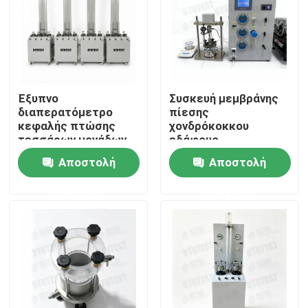
Έξυπνο
Συσκευή μεμβράνης
διαπερατόμετρο
πίεσης
κεφαλής πτώσης
χονδρόκοκκου
τεσσάρων μονάδων
εδάφους
Αποστολή
Αποστολή
ερώτησης
ερώτησης
Αρχική Σελίδα
Προϊόντα
Σχετικά με εμάς