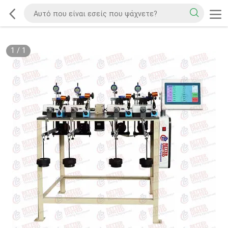
1
/
1