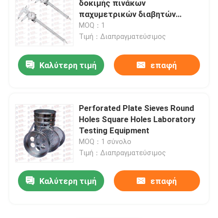
δοκιμής πινάκων
παχυμετρικών διαβητών
μη καταστρεπτικός εξοπλισμός δοκιμής
βερνιέρων
MOQ：1
Τιμή：Διαπραγματεύσιμος
Καλύτερη τιμή
επαφή
Perforated Plate Sieves Round
Holes Square Holes Laboratory
Testing Equipment
MOQ：1 σύνολο
Τιμή：Διαπραγματεύσιμος
Καλύτερη τιμή
επαφή