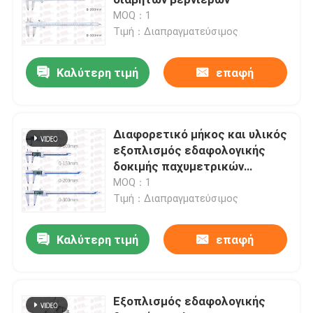
MOQ：1
Τιμή：Διαπραγματεύσιμος
Μηχανή δοκιμής τσιμέντου
Καλύτερη τιμή
επαφή
Συνολικός εξοπλισμός δοκιμής
Εξοπλισμός δοκιμής ασφάλτου
Διαφορετικό μήκος και υλικός
εξοπλισμός εδαφολογικής
δοκιμής παχυμετρικών
Εξοπλισμός δοκιμής ρευστών διατρήσεων
διαβητών βερνιέρων ψηφιακός
MOQ：1
Τιμή：Διαπραγματεύσιμος
Εξοπλισμός δοκιμής χρωμάτων
Καλύτερη τιμή
επαφή
περιβαλλοντικός εξοπλισμός δοκιμής
Εξοπλισμός εδαφολογικής
Εξοπλισμός εργαστηριακής δοκιμής