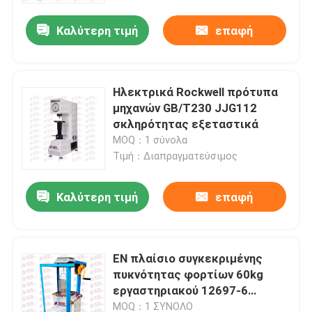
Καλύτερη τιμή
επαφή
Ηλεκτρικά Rockwell πρότυπα
μηχανών GB/T230 JJG112
σκληρότητας εξεταστικά
MOQ：1 σύνολα
Τιμή：Διαπραγματεύσιμος
Καλύτερη τιμή
επαφή
Αρχική Σελίδα
EN πλαίσιο συγκεκριμένης
Προϊόντα
πυκνότητας φορτίων 60kg
εργαστηριακού 12697-6
εξεταστικού εξοπλισμού
Σχετικά με εμάς
MOQ：1 ΣΥΝΟΛΟ