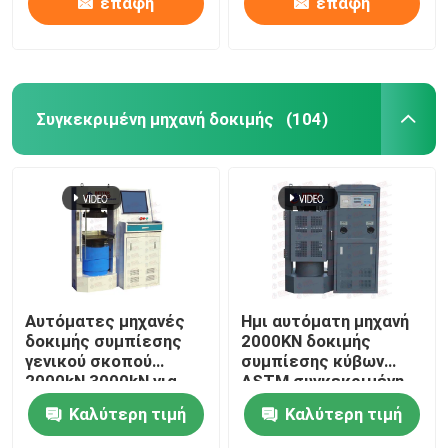
επαφή
επαφή
Συγκεκριμένη μηχανή δοκιμής
(104)
Αυτόματες μηχανές
Ημι αυτόματη μηχανή
δοκιμής συμπίεσης
2000KN δοκιμής
γενικού σκοπού
συμπίεσης κύβων
2000kN 3000kN για
ASTM συγκεκριμένη
τους κύβους φραγμών
Καλύτερη τιμή
Καλύτερη τιμή