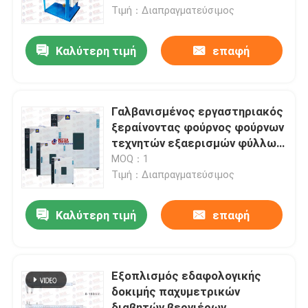
Τιμή：Διαπραγματεύσιμος
Γύρος εργοστασίων
Καλύτερη τιμή
επαφή
Ποιοτικός έλεγχος
Γαλβανισμένος εργαστηριακός
επαφή
ξεραίνοντας φούρνος φούρνων
τεχνητών εξαερισμών φύλλων
220v
MOQ：1
Ζητήστε ένα απόσπασμα
Τιμή：Διαπραγματεύσιμος
Καθολική μηχανή δοκιμής
Καλύτερη τιμή
επαφή
Μηχανή εδαφολογικής δοκιμής
Εξοπλισμός εδαφολογικής
δοκιμής παχυμετρικών
Συγκεκριμένη μηχανή δοκιμής
διαβητών βερνιέρων