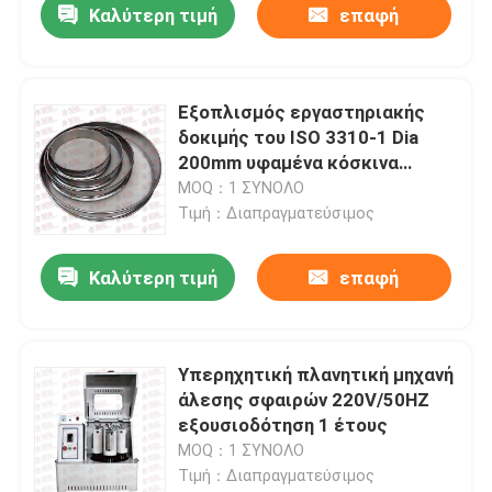
Καλύτερη τιμή
επαφή
Εξοπλισμός εργαστηριακής
δοκιμής του ISO 3310-1 Dia
200mm υφαμένα κόσκινα
πλέγματος καλωδίων
MOQ：1 ΣΥΝΟΛΟ
Τιμή：Διαπραγματεύσιμος
Καλύτερη τιμή
επαφή
Υπερηχητική πλανητική μηχανή
άλεσης σφαιρών 220V/50HZ
εξουσιοδότηση 1 έτους
MOQ：1 ΣΥΝΟΛΟ
Τιμή：Διαπραγματεύσιμος