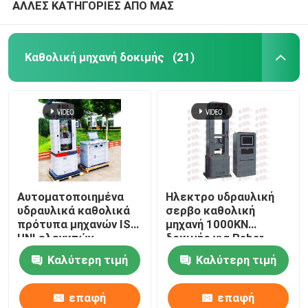
ΑΛΛΕΣ ΚΑΤΗΓΟΡΙΕΣ ΑΠΟ ΜΑΣ
Καθολική μηχανή δοκιμής
(21)
Αυτοματοποιημένα
Ηλεκτρο υδραυλική
υδραυλικά καθολικά
σερβο καθολική
πρότυπα μηχανών ISO
μηχανή 1000KN
UNI ελεγκτών
δοκιμής για Rebar
σκελών χάλυβα
Καλύτερη τιμή
Καλύτερη τιμή
επαφή
επαφή