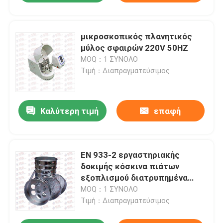
μικροσκοπικός πλανητικός
μύλος σφαιρών 220V 50HZ
MOQ：1 ΣΥΝΟΛΟ
Τιμή：Διαπραγματεύσιμος
Καλύτερη τιμή
επαφή
EN 933-2 εργαστηριακής
δοκιμής κόσκινα πιάτων
εξοπλισμού διατρυπημένα
γύρω από τις τετραγωνικές
MOQ：1 ΣΥΝΟΛΟ
τρύπες
Τιμή：Διαπραγματεύσιμος