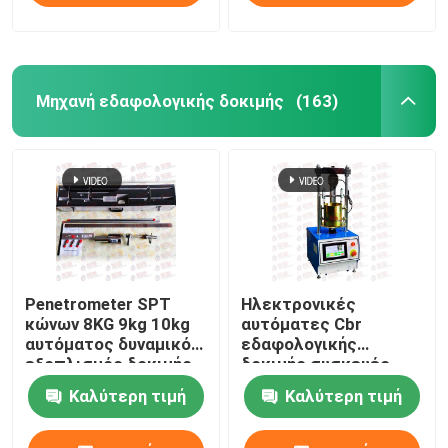
Μηχανή εδαφολογικής δοκιμής
(163)
Penetrometer SPT
Ηλεκτρονικές
κώνων 8KG 9kg 10kg
αυτόματες Cbr
αυτόματος δυναμικός
εδαφολογικής
εξοπλισμός δοκιμής
δοκιμής συσκευές
εδαφολογικής
δοκιμής μηχανών
Καλύτερη τιμή
Καλύτερη τιμή
διείσδυσης
30KN 50KN