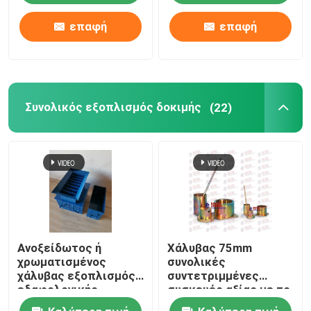
επαφή
επαφή
Συνολικός εξοπλισμός δοκιμής
(22)
Ανοξείδωτος ή
Χάλυβας 75mm
χρωματισμένος
συνολικές
χάλυβας εξοπλισμός
συντετριμμένες
εδαφολογικής
συσκευές αξίας με το
δοκιμής διαιρετών
δύτη κυλίνδρων