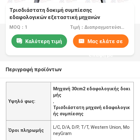
Τρισδιάστατη δοκιμή συμπίεσης
εδαφολογικών εξεταστική μηχανών
σταθεροποίησης 30cm2 50cm2
MOQ：1
Τιμή：Διαπραγματεύσιμος
Καλύτερη τιμή
Μας ελάτε σε
επαφή με
Περιγραφή προϊόντων
Μηχανή 30cm2 εδαφολογικής δοκι
μής
Υψηλό φως:
,
Τρισδιάστατη μηχανή εδαφολογικ
ής συμπίεσης
L/C, D/A, D/P, T/T, Western Union, Mo
Όροι πληρωμής
neyGram