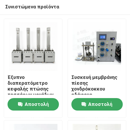
Συνιστώμενα προϊόντα
Έξυπνο
Συσκευή μεμβράνης
διαπερατόμετρο
πίεσης
κεφαλής πτώσης
χονδρόκοκκου
Αρχική Σελίδα
τεσσάρων μονάδων
εδάφους
Αποστολή
Αποστολή
Προϊόντα
ερώτησης
ερώτησης
Σχετικά με εμάς