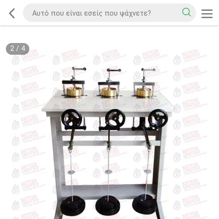
2
/
4