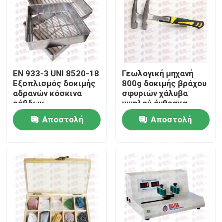
Γύρος εργοστασίων
Ποιοτικός έλεγχος
EN 933-3 UNI 8520-18
Γεωλογική μηχανή
Εξοπλισμός δοκιμής
800g δοκιμής βράχου
επαφή
αδρανών κόσκινα
σφυριών χάλυβα
ράβδων
υψηλού άνθρακα
271x271x75mm
Αποστολή
Αποστολή
Ζητήστε ένα απόσπασμα
ερώτησης
ερώτησης
Καθολική μηχανή δοκιμής
Μηχανή εδαφολογικής δοκιμής
Συγκεκριμένη μηχανή δοκιμής