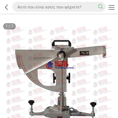
1
/
1