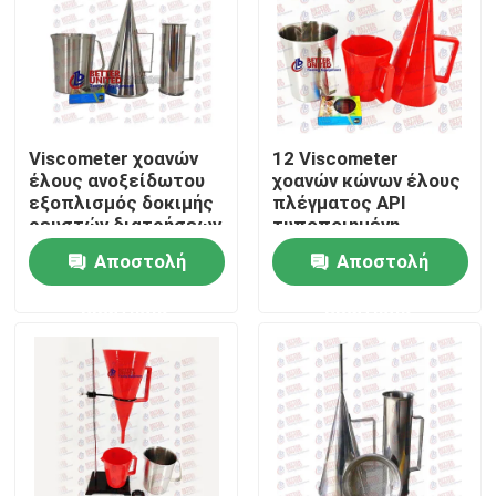
Viscometer χοανών
12 Viscometer
έλους ανοξείδωτου
χοανών κώνων έλους
εξοπλισμός δοκιμής
πλέγματος API
ρευστών διατρήσεων
τυποποιημένη
εξουσιοδότηση 1
Αποστολή
Αποστολή
έτους
ερώτησης
ερώτησης
Αρχική Σελίδα
Προϊόντα
Σχετικά με εμάς