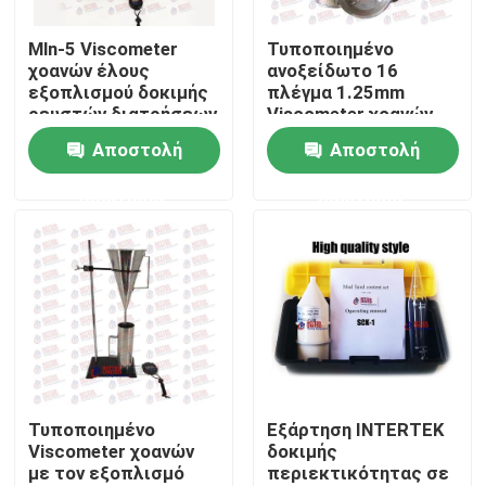
Mln-5 Viscometer
Τυποποιημένο
Γύρος εργοστασίων
χοανών έλους
ανοξείδωτο 16
εξοπλισμού δοκιμής
πλέγμα 1.25mm
ρευστών διατρήσεων
Viscometer χοανών
Ποιοτικός έλεγχος
1500ml με την
έλους για το ρευστό
Αποστολή
Αποστολή
υποστήριξη
διατρήσεων
ερώτησης
ερώτησης
επαφή
Ζητήστε ένα απόσπασμα
Καθολική μηχανή δοκιμής
Μηχανή εδαφολογικής δοκιμής
Τυποποιημένο
Εξάρτηση INTERTEK
Viscometer χοανών
δοκιμής
με τον εξοπλισμό
περιεκτικότητας σε
Συγκεκριμένη μηχανή δοκιμής