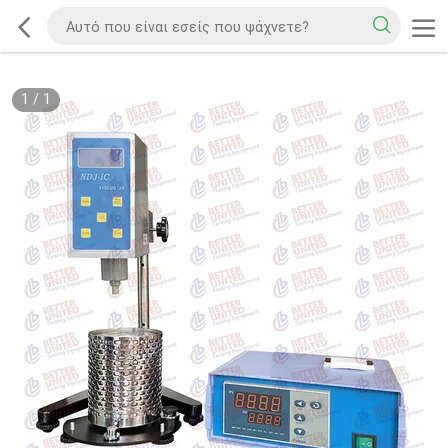
1
/
1