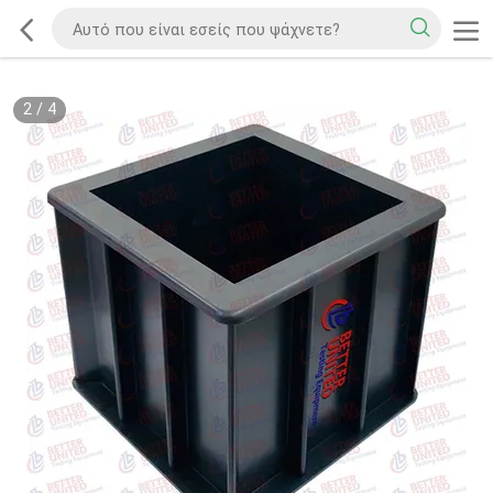
2
/
4