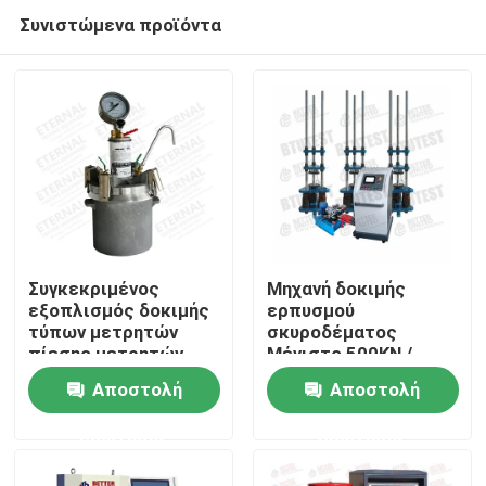
Συνιστώμενα προϊόντα
Συγκεκριμένος
Μηχανή δοκιμής
εξοπλισμός δοκιμής
ερπυσμού
τύπων μετρητών
σκυροδέματος
Αρχική Σελίδα
πίεσης μετρητών
Μέγιστο 500KN /
μεταφοράς αέρα
1000KN
Αποστολή
Αποστολή
Προϊόντα
ερώτησης
ερώτησης
Σχετικά με εμάς