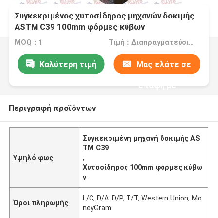
Συγκεκριμένος χυτοσίδηρος μηχανών δοκιμής
ASTM C39 100mm φόρμες κύβων
MOQ：1
Τιμή：Διαπραγματεύσιμος
Καλύτερη τιμή
Μας ελάτε σε
επαφή με
Περιγραφή προϊόντων
Συγκεκριμένη μηχανή δοκιμής AS
TM C39
Υψηλό φως:
,
Χυτοσίδηρος 100mm φόρμες κύβω
ν
L/C, D/A, D/P, T/T, Western Union, Mo
Όροι πληρωμής
neyGram