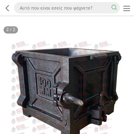
2
/
2