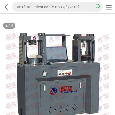
2
/
4