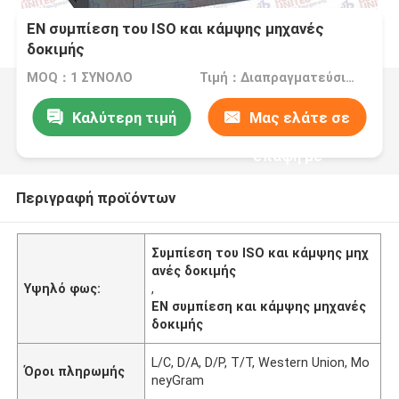
EN συμπίεση του ISO και κάμψης μηχανές
δοκιμής
MOQ：1 ΣΥΝΟΛΟ
Τιμή：Διαπραγματεύσιμος
Καλύτερη τιμή
Μας ελάτε σε
επαφή με
Περιγραφή προϊόντων
Συμπίεση του ISO και κάμψης μηχ
ανές δοκιμής
Υψηλό φως:
,
EN συμπίεση και κάμψης μηχανές
δοκιμής
L/C, D/A, D/P, T/T, Western Union, Mo
Όροι πληρωμής
neyGram