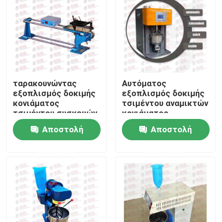
Γύρος εργοστασίων
Ποιοτικός έλεγχος
ταρακουνώντας
Αυτόματος
επαφή
εξοπλισμός δοκιμής
εξοπλισμός δοκιμής
κονιάματος
τσιμέντου αναμικτών
τσιμέντου συσκευών
κονιάματος
Ζητήστε ένα απόσπασμα
60RPM εύρους 15mm
Αποστολή
Αποστολή
ερώτησης
ερώτησης
Καθολική μηχανή δοκιμής
Μηχανή εδαφολογικής δοκιμής
Συγκεκριμένη μηχανή δοκιμής