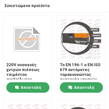
Συνιστώμενα προϊόντα
220V συσκευές
Το EN 196-1 ο EN ISO
χυτρών πιέσεως
679 αυτόματες
τσιμέντου
ταρακουνώντας
Αρχική Σελίδα
ανοξείδωτου
συσκευές μηχανών
μηχανών δοκιμής
δοκιμής τσιμέντου
Αποστολή
Αποστολή
τσιμέντου
Προϊόντα
ερώτησης
ερώτησης
Σχετικά με εμάς